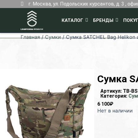
Перейти
г. Москва, ул. Подольских курсантов, д. 3 , офи
к
содержимому
КАТАЛОГ
БРЕНДЫ
ПОКУ
Главная
/
Сумки
/ Сумка SATCHEL Bag Helikon 
Сумка S
Артикул:
TB-BS
Категория:
Сум
6 100
₽
Нет в наличии