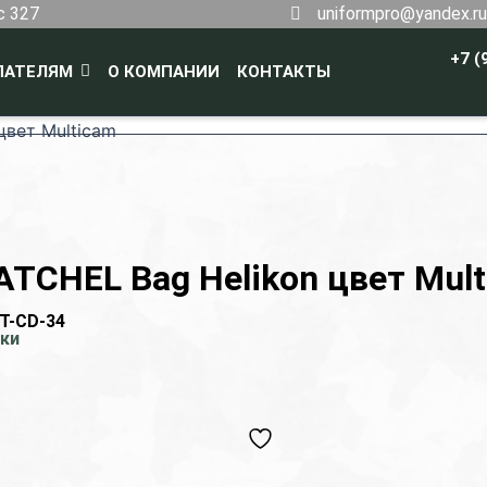
с 327
uniformpro@yandex.ru
+7 (
ПАТЕЛЯМ
О КОМПАНИИ
КОНТАКТЫ
цвет Multicam
ATCHEL Bag Helikon цвет Mul
T-CD-34
ки