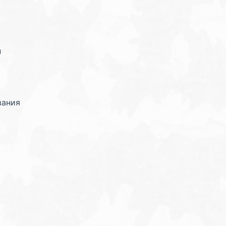
н
вания