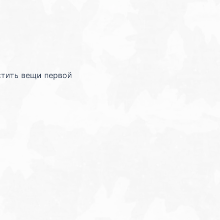
i
l
l
стить вещи первой