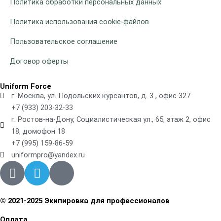
Политика обработки персональных данных
Политика использования cookie-файлов
Пользовательское соглашение
Договор оферты
Uniform Force
г. Москва, ул. Подольских курсантов, д. 3 , офис 327
+7 (933) 203-32-33
г. Ростов-на-Дону, Социалистическая ул., 65, этаж 2, офис
18, домофон 18
+7 (995) 159-86-59
uniformpro@yandex.ru
R
T
V
i
e
k
-
l
w
e
© 2021-2025 Экипировка для профессионалов
h
g
Оплата