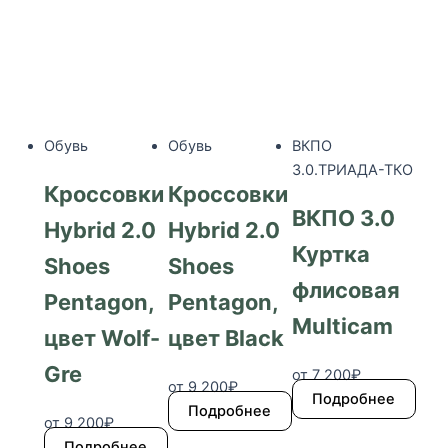
несколько
несколько
несколько
вариаций.
вариаций.
вариаций.
Опции
Опции
Опции
можно
можно
можно
выбрать
выбрать
выбрать
на
на
на
Обувь
Обувь
ВКПО
странице
странице
странице
3.0.ТРИАДА-ТКО
товара.
товара.
товара.
Кроссовки
Кроссовки
ВКПО 3.0
Hybrid 2.0
Hybrid 2.0
Куртка
Shoes
Shoes
флисовая
Pentagon,
Pentagon,
Multicam
цвет Wolf-
цвет Black
Gre
от
7 200
₽
от
9 200
₽
Подробнее
Подробнее
от
9 200
₽
Подробнее