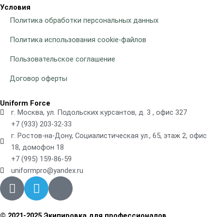
Условия
Политика обработки персональных данных
Политика использования cookie-файлов
Пользовательское соглашение
Договор оферты
Uniform Force
г. Москва, ул. Подольских курсантов, д. 3 , офис 327
+7 (933) 203-32-33
г. Ростов-на-Дону, Социалистическая ул., 65, этаж 2, офис
18, домофон 18
+7 (995) 159-86-59
uniformpro@yandex.ru
R
T
V
i
e
k
-
l
© 2021-2025 Экипировка для профессионалов