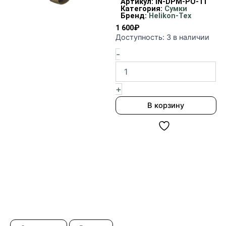
Артикул:
IN-DPM-PO-11
Категория:
Сумки
Бренд:
Helikon-Tex
1 600
₽
Количество
Доступность:
3 в наличии
товара
-
Вставка
под
2
магазина
+
Helikon-
В корзину
Tex
цвет
Coyote