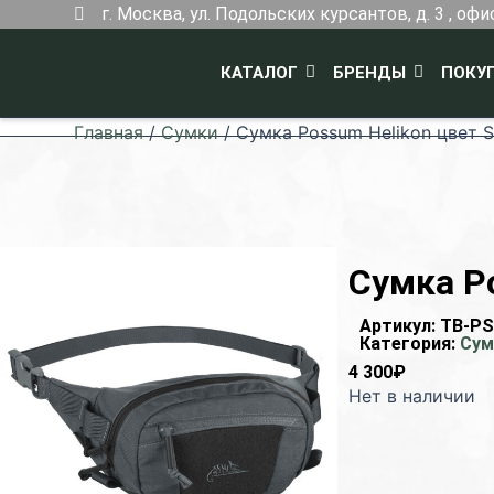
Перейти
г. Москва, ул. Подольских курсантов, д. 3 , офи
к
содержимому
КАТАЛОГ
БРЕНДЫ
ПОКУ
Главная
/
Сумки
/ Сумка Possum Helikon цвет 
Сумка Po
Артикул:
TB-PS
Категория:
Сум
4 300
₽
Нет в наличии