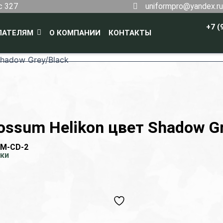
с 327
uniformpro@yandex.ru
+7 (
ПАТЕЛЯМ
О КОМПАНИИ
КОНТАКТЫ
Shadow Grey/Black
ssum Helikon цвет Shadow Gr
M-CD-2
ки