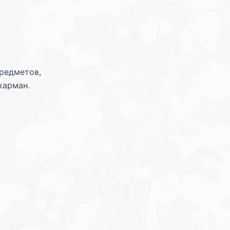
редметов,
карман.