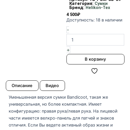
Категория:
Сумки
Бренд:
Helikon-Tex
4 500
₽
Количество
Доступность:
18 в наличии
товара
-
Сумка
Possum
Helikon
цвет
+
MultiCam
В корзину
Описание
Видео
Уменьшенная версия сумки Bandicoot, такая же
универсальная, но более компактная. Имеет
конфигурацию: правая рука/левая рука. На лицевой
части имеется велкро-панель для патчей и знаков
отличия. Если Вы ведете активный образ жизни и