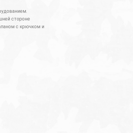
i
l
орудованием.
l
шней стороне
апаном с крючком и