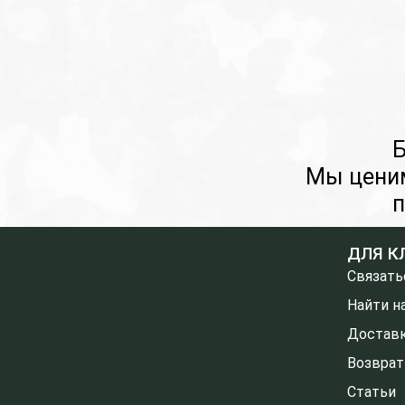
Б
Мы цени
п
ДЛЯ К
Связать
Найти на
Доставк
Возврат
Статьи