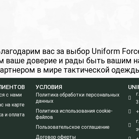
лагодарим вас за выбор Uniform Forc
м ваше доверие и рады быть вашим 
артнером в мире тактической одежд
ЛИЕНТОВ
УСЛОВИЯ
UNI
г
ся с нами
Политика обработки персональных
данных
3
с на карте
Политика использования cookie-
+
а и оплата
файлов
г
Пользовательское соглашение
э
Договор оферты
+