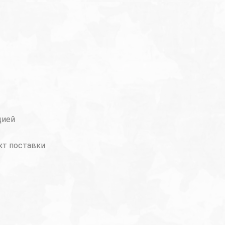
цией
кт поставки