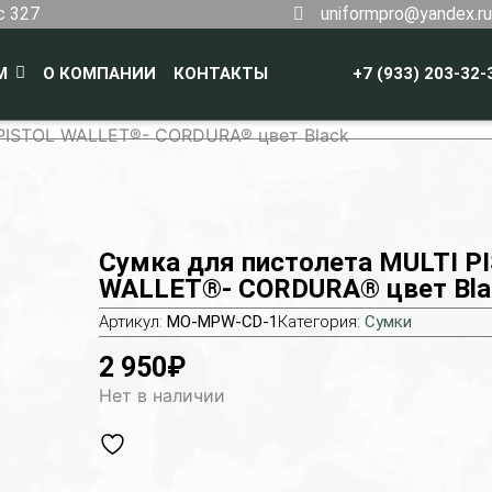
с 327
uniformpro@yandex.ru
М
О КОМПАНИИ
КОНТАКТЫ
+7 (933) 203-32-
 PISTOL WALLET®- CORDURA® цвет Black
Сумка для пистолета MULTI P
WALLET®- CORDURA® цвет Bla
Артикул:
MO-MPW-CD-1
Категория:
Сумки
2 950
₽
Нет в наличии