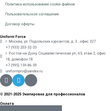
Политика использования cookie-файлов
Пользовательское соглашение
Договор оферты
Uniform Force
г. Москва, ул. Подольских курсантов, д. 3 , офис 327
+7 (933) 203-32-33
г. Ростов-на-Дону, Социалистическая ул., 65, этаж 2, офис
18, домофон 18
+7 (995) 159-86-59
uniformpro@yandex.ru
R
T
V
i
e
k
-
l
w
e
© 2021-2025 Экипировка для профессионалов
h
g
Оплата
a
r
A
G
C
R
R