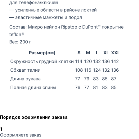
для телефона/ключей
— усиленные области в районе локтей
— эластичные манжеты и подол
Состав: Микро нейлон Ripstop с DuPont™ покрытие
teflon®
Вес: 200 г
Размер(см)
S
M
L
XL
XXL
Окружность грудной клетки
114
120
132
136
142
Обхват талии
108
116
124
132
136
Длина рукава
77
79
83
85
87
Полная длина спины
76
77
81
83
85
Порядок оформления заказа
1
Оформляете заказ