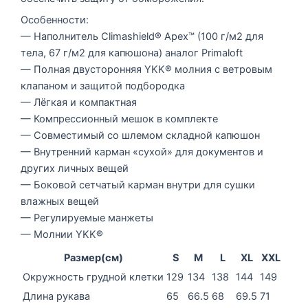
Особенности:
— Наполнитель Climashield® Apex™ (100 г/м2 для
тела, 67 г/м2 для капюшона) аналог Primaloft
— Полная двусторонняя YKK® молния с ветровым
клапаном и защитой подбородка
— Лёгкая и компактная
— Компрессионный мешок в комплекте
— Совместимый со шлемом складной капюшон
— Внутренний карман «сухой» для документов и
других личных вещей
— Боковой сетчатый карман внутри для сушки
влажных вещей
— Регулируемые манжеты
— Молнии YKK®
Размер(см)
S
M
L
XL
XXL
Окружность грудной клетки
129
134
138
144
149
Длина рукава
65
66.5
68
69.5
71