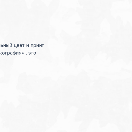
i
l
l
льный цвет и принт
ография» , это