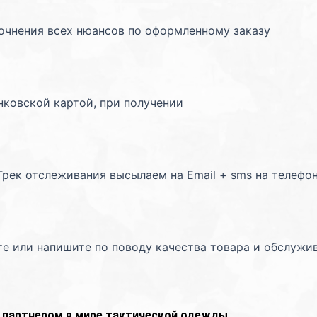
точнения всех нюансов по оформленному заказу
нковской картой, при получении
Трек отслеживания высылаем на Email + sms на телефо
те или напишите по поводу качества товара и обслужи
партнером в мире тактической одежды.