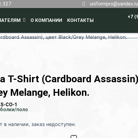
с 327
uniformpro@yandex.ru
+7 (
ПАТЕЛЯМ
О КОМПАНИИ
КОНТАКТЫ
rdboard Assassin), цвет Black/Grey Melange, Helikon.
 T-Shirt (Cardboard Assassin)
ey Melange, Helikon.
S-CO-1
болки/поло
т в наличии, заказ недоступен.