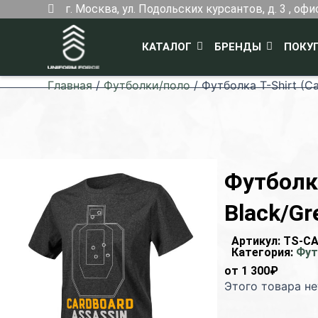
Перейти
г. Москва, ул. Подольских курсантов, д. 3 , офи
к
содержимому
КАТАЛОГ
БРЕНДЫ
ПОКУ
Главная
/
Футболки/поло
/ Футболка T-Shirt (Ca
Футболка
Black/Gr
Артикул:
TS-CA
Категория:
Фут
от
1 300
₽
Этого товара не