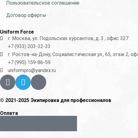
Пользовательское соглашение
Договор оферты
Uniform Force
г. Москва, ул. Подольских курсантов, д. 3 , офис 327
+7 (933) 203-32-33
г. Ростов-на-Дону, Социалистическая ул., 65, этаж 2, о
+7 (995) 159-86-59
uniformpro@yandex.ru
R
T
V
i
e
k
-
l
w
e
© 2021-2025 Экипировка для профессионалов
h
g
Оплата
a
r
A
G
C
R
R
t
a
p
o
c
i
i
s
m
p
o
-
-
-