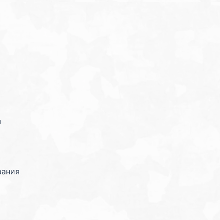
н
вания