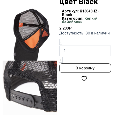
цвет Black
Артикул:
K13048-ΙΖ-
Black
Категория:
Кепки/
бейсболки
2 200
₽
Количество
Доступность:
80 в наличии
товара
-
Бейсболка
Era
Trucker
cap
+
ΙΖ
В корзину
PENTAGON
цвет
Black